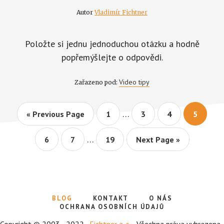
Autor
Vladimír Fichtner
Položte si jednu jednoduchou otázku a hodně
popřemýšlejte o odpovědi.
Video tipy
Zařazeno pod:
Interim
…
Go
Page
Page
Page
Page
«
Previous Page
1
3
4
5
pages
to
Interim
omitted
…
Page
Page
Page
Go
6
7
19
Next Page »
pages
to
omitted
BLOG
KONTAKT
O NÁS
OCHRANA OSOBNÍCH ÚDAJŮ