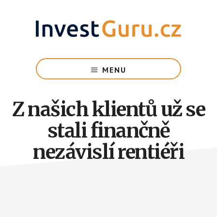
Skip
to
main
content
Vzdělání
pro
MENU
budoucí
rentiérů
na
Z našich klientů už se
cestě
stali finančně
k
finanční
nezávislí rentiéři
svobodě