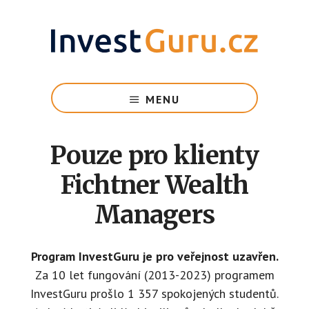
Skip
to
main
content
Vzdělání
pro
MENU
budoucí
rentiérů
na
Pouze pro klienty
cestě
k
Fichtner Wealth
finanční
Managers
svobodě
Program InvestGuru je pro veřejnost uzavřen.
Za 10 let fungování (2013-2023) programem
InvestGuru prošlo 1 357 spokojených studentů.