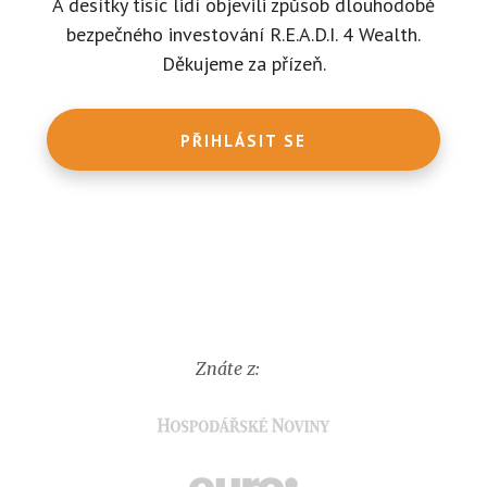
A desítky tisíc lidí objevili způsob dlouhodobě
bezpečného investování R.E.A.D.I. 4 Wealth.
Děkujeme za přízeň.
PŘIHLÁSIT SE
Znáte z: