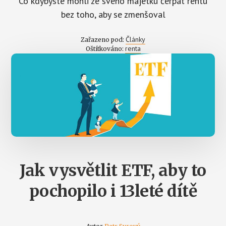
Co kdybyste mohli ze svého majetku čerpat rentu
bez toho, aby se zmenšoval
Články
Zařazeno pod:
renta
Oštítkováno:
Jak vysvětlit ETF, aby to
pochopilo i 13leté dítě