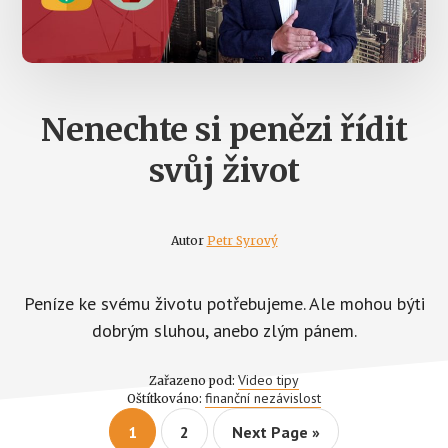
Nenechte si penězi řídit
svůj život
Autor
Petr Syrový
Peníze ke svému životu potřebujeme. Ale mohou býti
dobrým sluhou, anebo zlým pánem.
Video tipy
Zařazeno pod:
finanční nezávislost
Oštítkováno:
Page
Page
Go
1
2
Next Page »
to