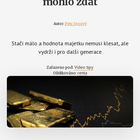
mohlo zdát
Autor
Petr Syrový
Stačí málo a hodnota majetku nemusí klesat, ale
vydrží i pro další generace
Video tipy
Zařazeno pod:
renta
Oštítkováno: