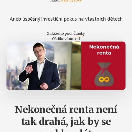
Autor
Petr Syrový
Aneb úspěšný investiční pokus na vlastních dětech
Články
Zařazeno pod:
etf
Oštítkováno:
Nekonečná renta není
tak drahá, jak by se