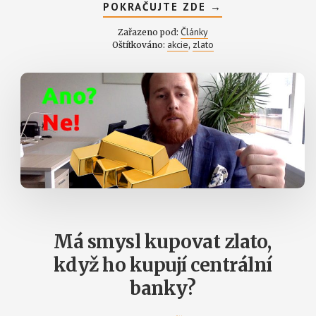
ABOUT
POKRAČUJTE ZDE
→
ZLATO
VERSUS
Články
Zařazeno pod:
AKCIE
akcie
zlato
Oštítkováno:
,
–
KDO
BYL
VÝNOSNĚJŠÍ
A
KDO
RIZIKOVĚJŠÍ?
Má smysl kupovat zlato,
když ho kupují centrální
banky?