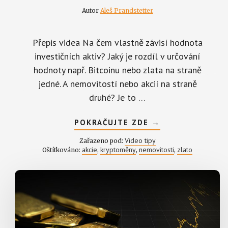
Autor
Aleš Prandstetter
Přepis videa Na čem vlastně závisí hodnota
investičních aktiv? Jaký je rozdíl v určování
hodnoty např. Bitcoinu nebo zlata na straně
jedné. A nemovitostí nebo akcií na straně
druhé? Je to …
ABOUT
POKRAČUJTE ZDE
→
PRAGMATICKÝ
POHLED
Video tipy
Zařazeno pod:
NA
akcie
kryptoměny
nemovitosti
zlato
Oštítkováno:
,
,
,
HODNOTU
INVESTIČNÍCH
AKTIV