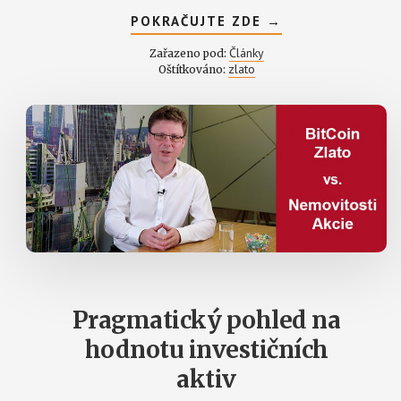
ABOUT
POKRAČUJTE ZDE
→
ZLATO
NA
Články
Zařazeno pod:
MAXIMECH
zlato
Oštítkováno:
–
JAK
SE
POSTAVIT
K
INVESTICI
DO
NĚJ
Pragmatický pohled na
hodnotu investičních
aktiv