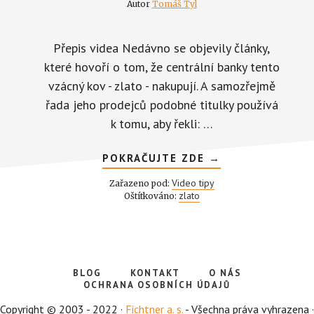
Autor
Tomáš Tyl
Přepis videa Nedávno se objevily články,
které hovoří o tom, že centrální banky tento
vzácný kov - zlato - nakupují. A samozřejmě
řada jeho prodejců podobné titulky používá
k tomu, aby řekli: …
ABOUT
POKRAČUJTE ZDE
→
MÁ
SMYSL
Video tipy
Zařazeno pod:
KUPOVAT
zlato
Oštítkováno:
ZLATO,
KDYŽ
HO
KUPUJÍ
CENTRÁLNÍ
BANKY?
BLOG
KONTAKT
O NÁS
OCHRANA OSOBNÍCH ÚDAJŮ
Copyright © 2003 - 2022 ·
Fichtner a. s.
- Všechna práva vyhrazena ·