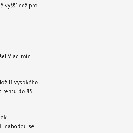
ě vyšší než pro
šel Vladimír
 dožili vysokého
at rentu do 85
tek
li náhodou se