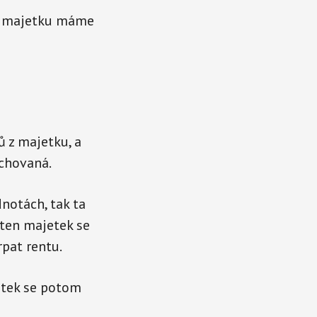
ímu majetku máme
 z majetku, a
achovaná.
dnotách, tak ta
 ten majetek se
rpat rentu.
etek se potom