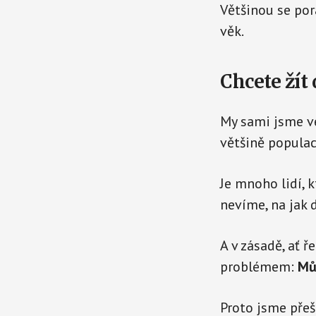
Většinou se pora
věk.
Chcete žít 
My sami jsme ve
většině populac
Je mnoho lidí, k
nevíme, na jak 
A v zásadě, ať 
problémem:
Mů
Proto jsme přeš