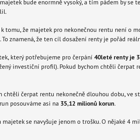
 majetek bude enormně vysoký, a tím pádem by se te
il.
 k tomu, že majetek pro nekonečnou rentu není o mo
 To znamená, že ten cíl dosažení renty je pořád reáln
tek, který potřebujeme pro čerpání
40leté renty je 
ený investiční profil). Pokud bychom chtěli čerpat r
chtěli čerpat rentu nekonečně dlouhou dobu, ve ste
orun posouváme asi na
35,12 milionů korun
.
 majetek se navyšuje jenom o trošku. O nějaké 4 mili