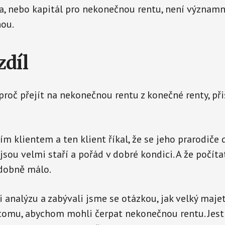
, nebo kapitál pro nekonečnou rentu, není významn
nou.
zdíl
roč přejít na nekonečnou rentu z konečné renty, při
ím klientem a ten klient říkal, že se jeho prarodiče
jsou velmi staří a pořád v dobré kondici. A že počít
odobně málo.
i analýzu a zabývali jsme se otázkou, jak velký maje
tomu, abychom mohli čerpat nekonečnou rentu. Jest