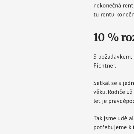
nekonečná renta
tu rentu koneč
10 % ro
S požadavkem, p
Fichtner.
Setkal se s jedn
věku. Rodiče už 
let je pravděp
Tak jsme udělal
potřebujeme k 