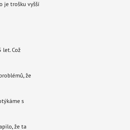
o je trošku vyšší
 let. Což
 problémů, že
potýkáme s
pilo, že ta