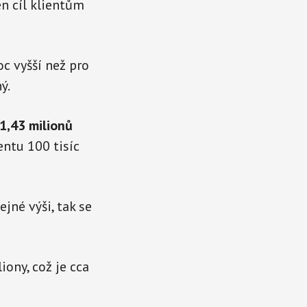
n cíl klientům
c vyšší než pro
ý.
31,43 milionů
entu 100 tisíc
jné výši, tak se
ony, což je cca