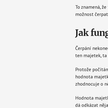
To znamená, že 
možnost čerpat
Jak fun
Čerpání nekoneč
ten majetek, ta 
Protože počítám
hodnota majetku
zhodnocuje o ně
Hodnota majetk
dá odkázat něj