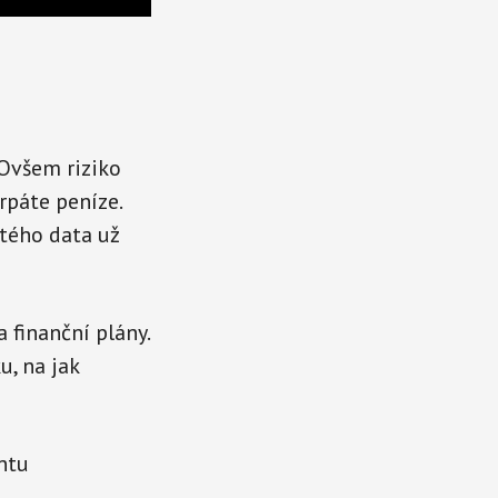
 Ovšem riziko
rpáte peníze.
tého data už
 finanční plány.
u, na jak
ntu