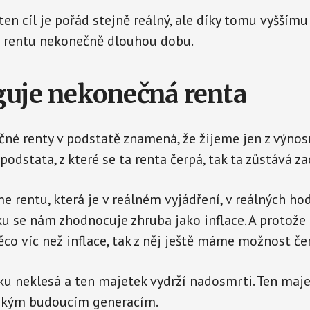
ten cíl je pořád stejně reálný, ale díky tomu vyšš
 rentu nekonečně dlouhou dobu.
guje nekonečná renta
né renty v podstatě znamená, že žijeme jen z výnosů
podstata, z které se ta renta čerpá, tak ta zůstává z
e rentu, která je v reálném vyjádření, v reálných ho
 se nám zhodnocuje zhruba jako inflace. A protože
co víc než inflace, tak z něj ještě máme možnost če
u neklesá a ten majetek vydrží nadosmrti. Ten maj
akým budoucím generacím.