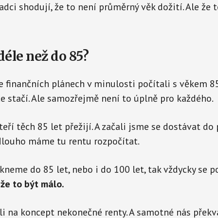
dci shodují, že to není průměrný věk dožití. Ale že t
déle než do 85?
 finančních plánech v minulosti počítali s věkem 85
e stačí. Ale samozřejmě není to úplně pro každého.
teří těch 85 let přežijí. A začali jsme se dostávat do
dlouho máme tu rentu rozpočítat.
řekneme do 85 let, nebo i do 100 let, tak vždycky se 
že to být málo.
li na koncept nekonečné renty. A samotné nás překva