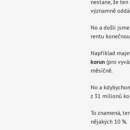
nestane, že ten
významně oddál
No a došli jsme
rentu konečnou.
Například maje
korun
(pro vyváž
měsíčně.
No a kdybychom 
z 31 milionů k
To znamená, ten
nějakých 10 %.