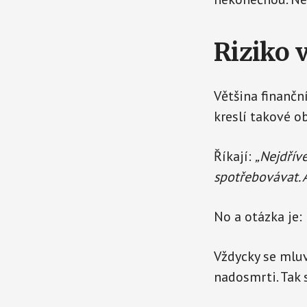
Riziko 
Většina finančn
kreslí takové o
Říkají:
„Nejdřív
spotřebovávat. A
No a otázka je:
Vždycky se mluv
nadosmrti. Tak 