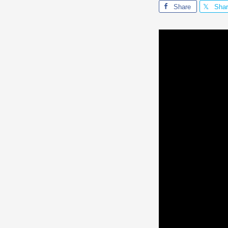
Share
Sha