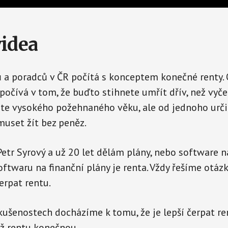
videa
 a poradců v ČR počítá s konceptem konečné renty.
počívá v tom, že buďto stihnete umřít dřív, než vyče
ete vysokého požehnaného věku, ale od jednoho urči
uset žít bez peněz.
etr Syrový a už 20 let dělám plány, nebo software na
oftwaru na finanční plány je renta. Vždy řešíme otázk
rpat rentu.
kušenostech docházíme k tomu, že je lepší čerpat re
ž rentu konečnou.