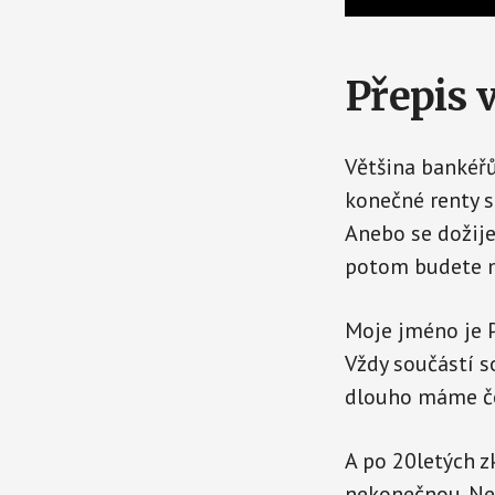
Přepis 
Většina bankéřů
konečné renty s
Anebo se dožij
potom budete m
Moje jméno je P
Vždy součástí s
dlouho máme če
A po 20letých z
nekonečnou. Ne