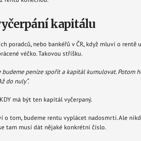
vyčerpání kapitálu
ích poradců, nebo bankéřů v ČR, když mluví o rentě u
brácené véčko. Takovou stříšku.
e budeme peníze spořit a kapitál kumulovat. Potom
ž do nuly“.
 KDY má být ten kapitál vyčerpaný.
í o tom, budeme rentu vyplácet nadosmrti. Ale nikdo
se tam musí dát nějaké konkrétní číslo.