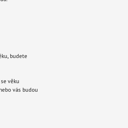
ěku, budete
 se věku
t nebo vás budou