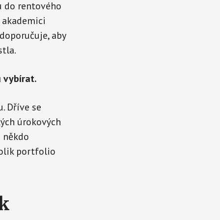
u do rentového
í akademici
 doporučuje, aby
tla.
 vybírat.
. Dříve se
ých úrokových
a někdo
olik portfolio
ek