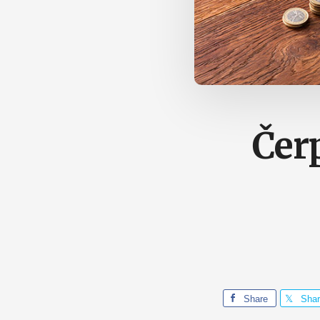
Čerp
Share
Sha