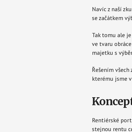
Navíc z naší zk
se začátkem vý
Tak tomu ale je
ve tvaru obrácen
majetku s výběr
Řešením všech z
kterému jsme v 
Koncept
Rentiérské port
stejnou rentu c