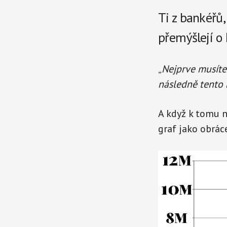
Ti z bankéřů,
přemýšlejí o
„
Nejprve musíte
následně tento
A když k tomu n
graf jako obrác