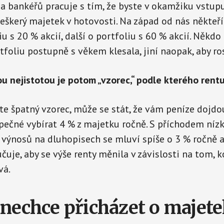
a bankéřů pracuje s tím, že byste v okamžiku vstup
eškerý majetek v hotovosti. Na západ od nás někteř
u s 20 % akcií, další o portfoliu s 60 % akcií. Někdo
tfoliu postupně s věkem klesala, jiní naopak, aby ros
u nejistotou je potom „vzorec,“ podle kterého rentu
te špatný vzorec, může se stát, že vám peníze dojdou
ezpečné vybírat 4 % z majetku ročně. S příchodem nízk
h výnosů na dluhopisech se mluví spíše o 3 % ročně 
je, aby se výše renty měnila v závislosti na tom, k
vá.
 nechce přicházet o majet