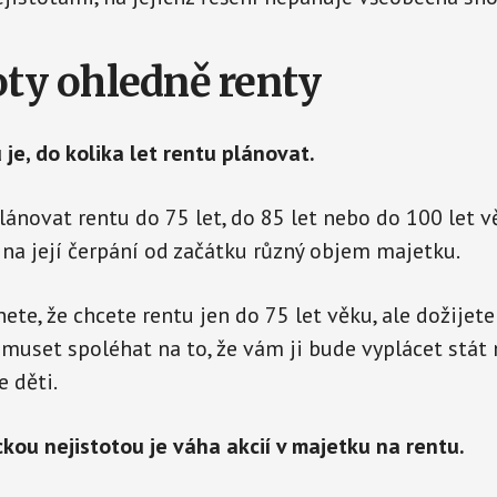
toty ohledně renty
 je, do kolika let rentu plánovat.
ánovat rentu do 75 let, do 85 let nebo do 100 let v
na její čerpání od začátku různý objem majetku.
ete, že chcete rentu jen do 75 let věku, ale dožijete
 muset spoléhat na to, že vám ji bude vyplácet stá
 děti.
ou nejistotou je váha akcií v majetku na rentu.