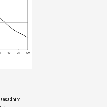
i zásadními
da.