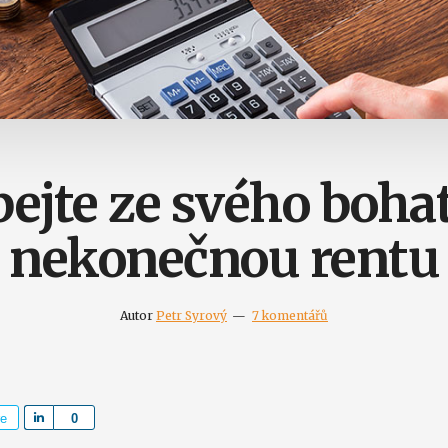
ejte ze svého boha
nekonečnou rentu
Autor
Petr Syrový
7 komentářů
re
S
0
h