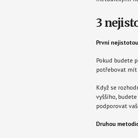
3 nejis
První nejistotou
Pokud budete pl
potřebovat mít 
Když se rozhodn
vyššího, budete
podporovat vaše
Druhou metodick