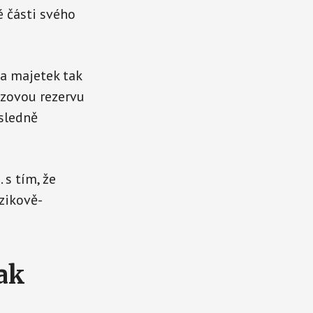
é části svého
 a majetek tak
izovou rezervu
sledně
 s tím, že
zikově-
ak