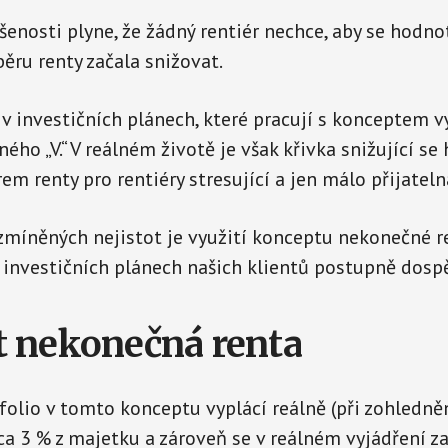
ušenosti plyne, že žádný rentiér nechce, aby se hodn
běru renty začala snižovat.
 v investičních plánech, které pracují s konceptem v
ého „V.“ V reálném životě je však křivka snižující se
em renty pro rentiéry stresující a jen málo přijateln
míněných nejistot je využití konceptu nekonečné re
investičních plánech našich klientů postupně dospě
 nekonečná renta
folio v tomto konceptu vyplácí reálně (při zohledněn
ca 3 % z majetku a zároveň se v reálném vyjádření z