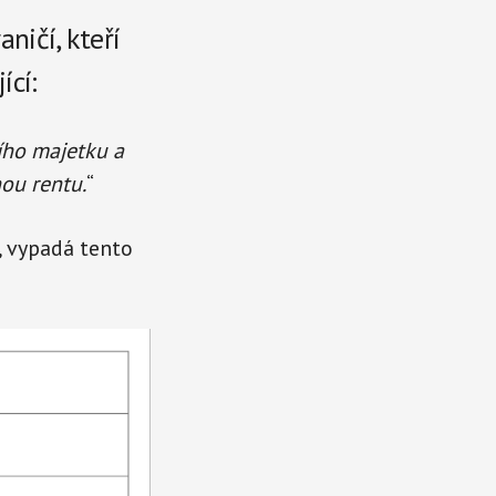
ničí, kteří
ící:
ího majetku a
ou rentu.
“
, vypadá tento