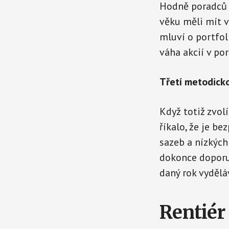
Hodně poradců 
věku měli mít v
mluví o portfoli
váha akcií v por
Třetí metodicko
Když totiž zvolí
říkalo, že je b
sazeb a nízkýc
dokonce doporuču
daný rok vydělá
Rentiér