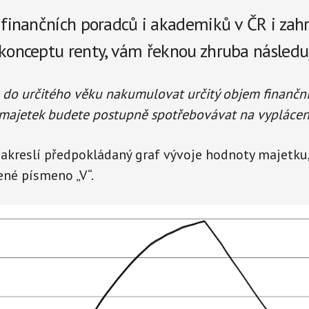
a
 finančních poradců i akademiků v ČR i zahra
r
 konceptu renty, vám řeknou zhruba následuj
e
 do určitého věku nakumulovat určitý objem finančn
 majetek budete postupně spotřebovávat na vyplácen
akreslí předpokládaný graf vývoje hodnoty majetku
ené písmeno „V“.