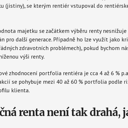
 (jistiny), se kterým rentiér vstupoval do rentiérsk
dnota majetku se začátkem výběru renty nesnižuje
n pro další generace. Případně ho lze využít jako kr
ořádných zdravotních problémech), pokud bychom ná
níženou výši renty.
vé zhodnocení portfolia rentiéra je cca 4 až 6 % p.a.
akcií se pohybuje mezi 40 až 60 % portfolia podle ri
filu klienta.
ná renta není tak drahá, j