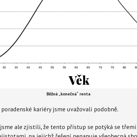
Běžná „konečná“ renta
 poradenské kariéry jsme uvažovali podobně.
sme ale zjistili, že tento přístup se potýká se třem
jistotami, na jejichž řešení nepanuje všeobecná sho