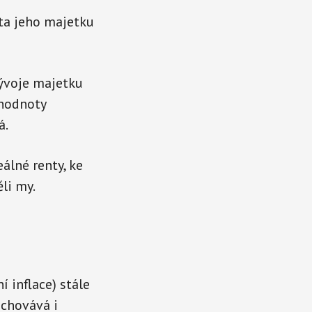
ota jeho majetku
ývoje majetku
 hodnoty
á.
álné renty, ke
li my.
í inflace) stále
achovává i