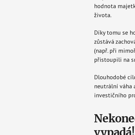
hodnota majetku
života.
Díky tomu se ho
zůstává zachová
(např. při mim
přistoupili na s
Dlouhodobé cílo
neutrální váha 
investičního pro
Nekoneč
vypadá!