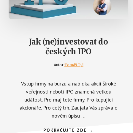
Jak (ne)investovat do
českých IPO
Autor
Tomáš Tyl
Vstup firmy na burzu a nabídka akcií široké
veřejnosti neboli IPO znamená velkou
událost. Pro majitele firmy. Pro kupující
akcionáře. Pro celý trh. Zaujala Vás zpráva o
novém úpisu …
ABOUT
POKRAČUJTE ZDE
→