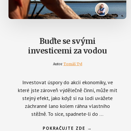
Buďte se svými
investicemi za vodou
Autor
Tomáš Tyl
Investovat úspory do akcií ekonomiky, ve
které jste zároveň výdělečně činní, může mít
stejný efekt, jako když si na lodi uvážete
záchranné lano kolem ráhna vlastního
stěžně. To sice, spadnete-li do …
ABOUT
POKRAČUJTE ZDE
→