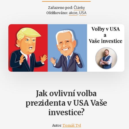
BUĎTE
SE
Články
Zařazeno pod:
SVÝMI
akcie
USA
Oštítkováno:
,
INVESTICEMI
ZA
VODOU
Jak ovlivní volba
prezidenta v USA Vaše
investice?
Autor
Tomáš Tyl