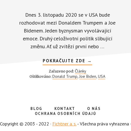
Dnes 3. listopadu 2020 se v USA bude
rozhodovat mezi Donaldem Trumpem a Joe
Bidenem. Jeden byznysman vyvolávající
emoce. Druhý celoživotní politik slibující
změnu. Ať už zvítězí první nebo …
ABOUT
POKRAČUJTE ZDE
→
JAK
OVLIVNÍ
Články
Zařazeno pod:
VOLBA
Donald Trump
Joe Biden
USA
Oštítkováno:
,
,
PREZIDENTA
V
USA
VAŠE
INVESTICE?
BLOG
KONTAKT
O NÁS
OCHRANA OSOBNÍCH ÚDAJŮ
Copyright © 2003 - 2022 ·
Fichtner a. s.
- Všechna práva vyhrazena ·