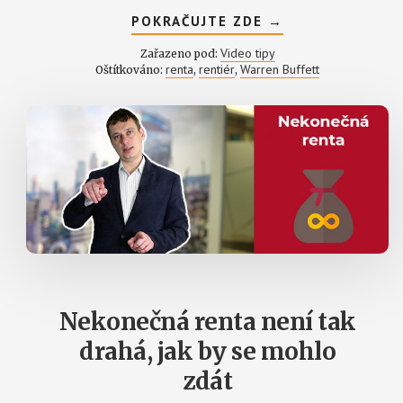
ABOUT
POKRAČUJTE ZDE
→
JAK
SE
Video tipy
Zařazeno pod:
OBYČEJNÝ
renta
rentiér
Warren Buffett
Oštítkováno:
,
,
ČLOVĚK
MŮŽE
STÁT
FINANČNĚ
NEZÁVISLÝM
RENTIÉREM
Nekonečná renta není tak
drahá, jak by se mohlo
zdát