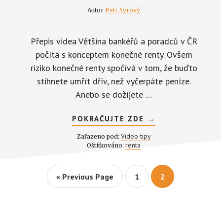
Autor
Petr Syrový
Přepis videa Většina bankéřů a poradců v ČR
počítá s konceptem konečné renty. Ovšem
riziko konečné renty spočívá v tom, že buďto
stihnete umřít dřív, než vyčerpáte peníze.
Anebo se dožijete …
ABOUT
POKRAČUJTE ZDE
→
NEKONEČNÁ
RENTA
Video tipy
Zařazeno pod:
NENÍ
renta
Oštítkováno:
TAK
DRAHÁ,
JAK
BY
Go
Page
Page
«
Previous Page
1
2
SE
to
MOHLO
ZDÁT