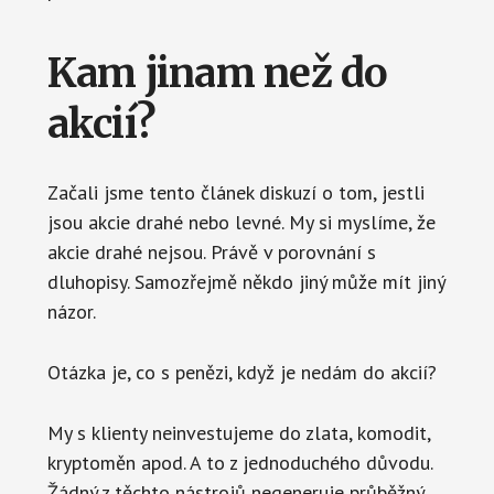
Kam jinam než do
akcií?
Začali jsme tento článek diskuzí o tom, jestli
jsou akcie drahé nebo levné. My si myslíme, že
akcie drahé nejsou. Právě v porovnání s
dluhopisy. Samozřejmě někdo jiný může mít jiný
názor.
Otázka je, co s penězi, když je nedám do akcií?
My s klienty neinvestujeme do zlata, komodit,
kryptoměn apod. A to z jednoduchého důvodu.
Žádný z těchto nástrojů negeneruje průběžný