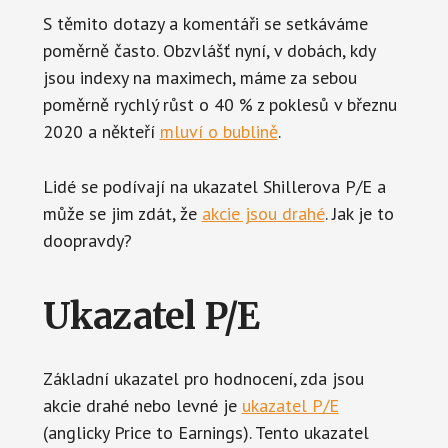
S těmito dotazy a komentáři se setkáváme
poměrně často. Obzvlášť nyní, v dobách, kdy
jsou indexy na maximech, máme za sebou
poměrně rychlý růst o 40 % z poklesů v březnu
2020 a někteří
mluví o bublině
.
Lidé se podívají na ukazatel Shillerova P/E a
může se jim zdát, že
akcie jsou drahé
. Jak je to
doopravdy?
Ukazatel P/E
Základní ukazatel pro hodnocení, zda jsou
akcie drahé nebo levné je
ukazatel P/E
(anglicky Price to Earnings). Tento ukazatel