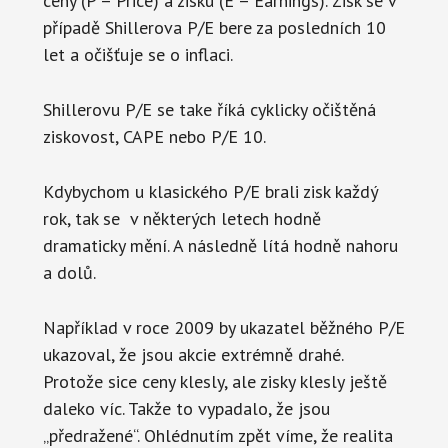
ceny (P – Price) a zisku (E – Earnings). Zisk se v
případě Shillerova P/E bere za posledních 10
let a očišťuje se o inflaci.
Shillerovu P/E se take říká cyklicky očištěná
ziskovost, CAPE nebo P/E 10.
Kdybychom u klasického P/E brali zisk každý
rok, tak se v některých letech hodně
dramaticky mění. A následně lítá hodně nahoru
a dolů.
Například v roce 2009 by ukazatel běžného P/E
ukazoval, že jsou akcie extrémně drahé.
Protože sice ceny klesly, ale zisky klesly ještě
daleko víc. Takže to vypadalo, že jsou
„předražené“. Ohlédnutím zpět víme, že realita