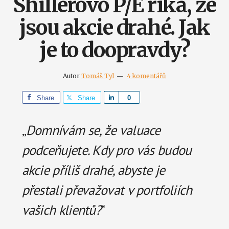
Shillerovo P/E říká, že
jsou akcie drahé. Jak
je to doopravdy?
Autor
Tomáš Tyl
4 komentářů
Share
Share
S
0
h
a
„
Domnívám se, že valuace
r
podceňujete. Kdy pro vás budou
e
akcie příliš drahé, abyste je
přestali převažovat v portfoliích
vašich klientů?
“