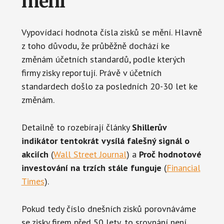
mění
Vypovídací hodnota čísla zisků se mění. Hlavně
z toho důvodu, že průběžně dochází ke
změnám účetních standardů, podle kterých
firmy zisky reportují. Právě v účetních
standardech došlo za posledních 20-30 let ke
změnám.
Detailně to rozebírají články
Shillerův
indikátor tentokrát vysílá falešný signál o
akciích
(
Wall Street Journal
) a
Proč hodnotové
investování na trzích stále funguje
(
Financial
Times
).
Pokud tedy číslo dnešních zisků porovnáváme
se zisky firem před 50 lety, to srovnání není