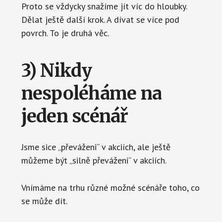
Proto se vždycky snažíme jít víc do hloubky.
Dělat ještě další krok. A dívat se více pod
povrch. To je druhá věc.
3) Nikdy
nespoléháme na
jeden scénář
Jsme sice „převáženi“ v akciích, ale ještě
můžeme být „silně převáženi“ v akciích.
Vnímáme na trhu různé možné scénáře toho, co
se může dít.