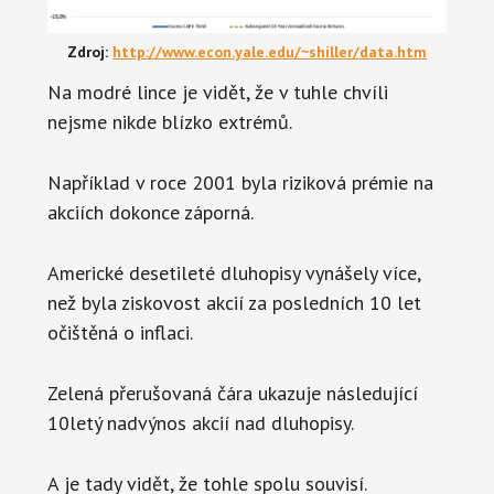
Zdroj:
http://www.econ.yale.edu/~shiller/data.htm
Na modré lince je vidět, že v tuhle chvíli
nejsme nikde blízko extrémů.
Například v roce 2001 byla riziková prémie na
akciích dokonce záporná.
Americké desetileté dluhopisy vynášely více,
než byla ziskovost akcií za posledních 10 let
očištěná o inflaci.
Zelená přerušovaná čára ukazuje následující
10letý nadvýnos akcií nad dluhopisy.
A je tady vidět, že tohle spolu souvisí.