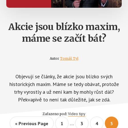
Akcie jsou blízko maxim,
máme se začít bát?
Autor
Tomáš Tyl
Objevují se články, že akcie jsou blízko svých
historických maxim. Máme se tedy obávat, protože
trhy vyrostly a už není kam by mohly růst dál?
Překvapivě to není tak důležité, jak se zdá.
Video tipy
Zařazeno pod:
Interim
…
Go
Page
Page
Page
Page
«
Previous Page
1
3
4
5
pages
to