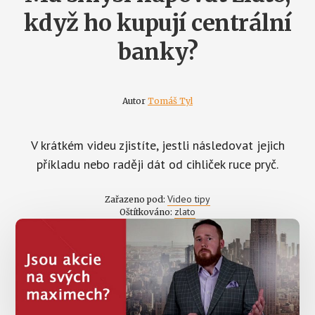
když ho kupují centrální
banky?
Autor
Tomáš Tyl
V krátkém videu zjistíte, jestli následovat jejich
příkladu nebo raději dát od cihliček ruce pryč.
Video tipy
Zařazeno pod:
zlato
Oštítkováno: