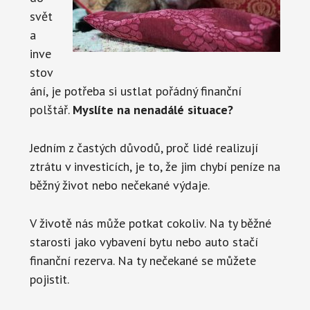
svět
a
inve
stov
ání, je potřeba si ustlat pořádný finanční
polštář.
Myslíte na nenadálé situace?
Jedním z častých důvodů, proč lidé realizují
ztrátu v investicích, je to, že jim chybí peníze na
běžný život nebo nečekané výdaje.
V životě nás může potkat cokoliv. Na ty běžné
starosti jako vybavení bytu nebo auto stačí
finanční rezerva. Na ty nečekané se můžete
pojistit.