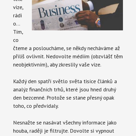
vize,
rádi
o…
Tím,
co
čteme a posloucháme, se někdy necháváme až
příliš ovlivnit. Nedovolte médiím (obzvlášť těm
neobjektivním), aby zkreslily vaše vize.
Každý den spatří světlo světa tisíce článků a
analýz finančních trhů, které jsou hned druhý
den bezcenné. Protože se stane přesný opak
toho, co předvídaly.
Nesnažte se nasávat všechny informace jako
houba, raději je filtrujte. Dovolte si vypnout