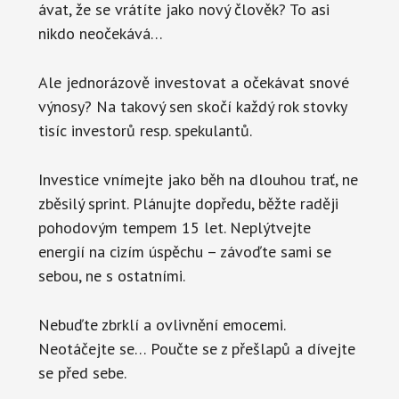
ávat, že se vrátíte jako nový člověk? To asi
nikdo neočekává…
Ale jednorázově investovat a očekávat snové
výnosy? Na takový sen skočí každý rok stovky
tisíc investorů resp. spekulantů.
Investice vnímejte jako běh na dlouhou trať, ne
zběsilý sprint. Plánujte dopředu, běžte raději
pohodovým tempem 15 let. Neplýtvejte
energií na cizím úspěchu – závoďte sami se
sebou, ne s ostatními.
Nebuďte zbrklí a ovlivnění emocemi.
Neotáčejte se… Poučte se z přešlapů a dívejte
se před sebe.