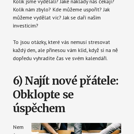
Kolik jsme vydělali? Jaké náklady nás čekají?
Kolik nám zbylo? Kde můžeme uspořit? Jak
můžeme vydělat víc? Jak se daří našim
investicím?
To jsou otázky, které vás nemusí stresovat
každý den, ale přinesou vám klid, když si na ně
dopředu vyhradíte čas ve svém kalendáři.
6) Najít nové přátele:
Obklopte se
úspěchem
Nem