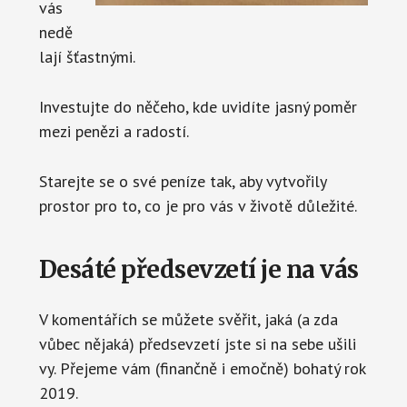
vás
nedě
lají šťastnými.
Investujte do něčeho, kde uvidíte jasný poměr
mezi penězi a radostí.
Starejte se o své peníze tak, aby vytvořily
prostor pro to, co je pro vás v životě důležité.
Desáté předsevzetí je na vás
V komentářích se můžete svěřit, jaká (a zda
vůbec nějaká) předsevzetí jste si na sebe ušili
vy. Přejeme vám (finančně i emočně) bohatý rok
2019.