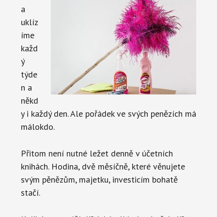
a
uklíz
íme
každ
ý
týde
n a
někd
y i každý den. Ale pořádek ve svých penězích má
málokdo.
Přitom není nutné ležet denně v účetních
knihách. Hodina, dvě měsíčně, které věnujete
svým pěnězům, majetku, investicím bohatě
stačí.