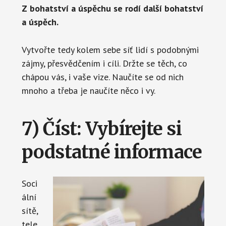
Z bohatství a úspěchu se rodí další bohatství
a úspěch.
Vytvořte tedy kolem sebe síť lidí s podobnými
zájmy, přesvědčením i cíli. Držte se těch, co
chápou vás, i vaše vize. Naučíte se od nich
mnoho a třeba je naučíte něco i vy.
7) Číst: Vybírejte si
podstatné informace
Soci
ální
sítě,
tele