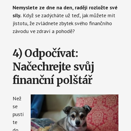
Nemyslete ze dne na den, raději rozložte své
síly.
Když se zadýcháte už teď, jak můžete mít
jistotu, že zvládnete zbytek svého finančního
závodu ve zdraví a pohodě?
4) Odpočívat:
Načechrejte svůj
finanční polštář
Než
se
pustí
te
do