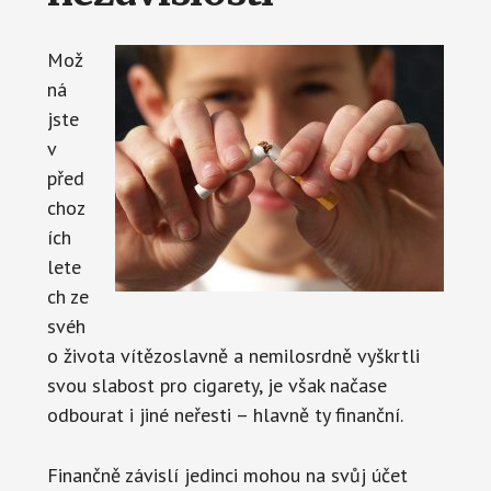
Mož
ná
jste
v
před
choz
ích
lete
ch ze
svéh
o života vítězoslavně a nemilosrdně vyškrtli
svou slabost pro cigarety, je však načase
odbourat i jiné neřesti – hlavně ty finanční.
Finančně závislí jedinci mohou na svůj účet