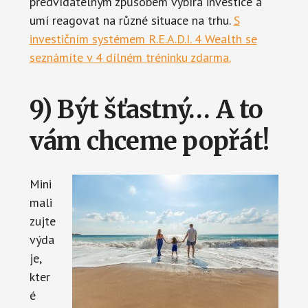
předvídatelným způsobem vybírá investice a
umí reagovat na různé situace na trhu.
S
investičním systémem R.E.A.D.I. 4 Wealth se
seznámíte v 4 dílném tréninku zdarma.
9) Být šťastný… A to
vám chceme popřát!
Mini
mali
zujte
výda
je,
kter
é