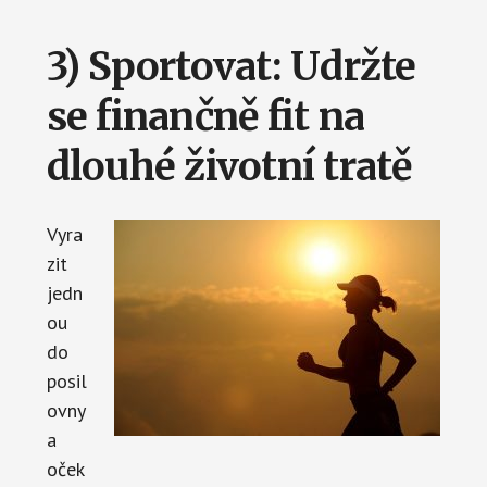
3) Sportovat: Udržte
se finančně fit na
dlouhé životní tratě
Vyra
zit
jedn
ou
do
posil
ovny
a
oček