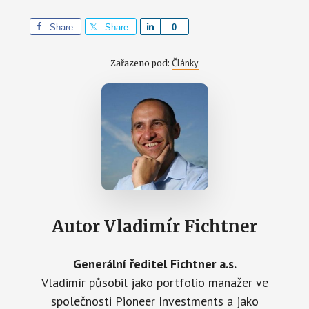
Share
Share
S
0
h
a
Články
Zařazeno pod:
r
e
Autor
Vladimír Fichtner
Generální ředitel Fichtner a.s.
Vladimír působil jako portfolio manažer ve
společnosti Pioneer Investments a jako