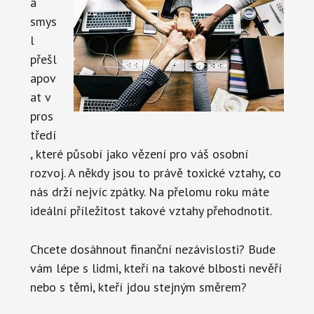
á
smys
l
přešl
apov
at v
pros
tředí
, které působí jako vězení pro váš osobní
rozvoj. A někdy jsou to právě toxické vztahy, co
nás drží nejvíc zpátky. Na přelomu roku máte
ideální příležitost takové vztahy přehodnotit.
Chcete dosáhnout finanční nezávislosti? Bude
vám lépe s lidmi, kteří na takové blbosti nevěří
nebo s těmi, kteří jdou stejným směrem?