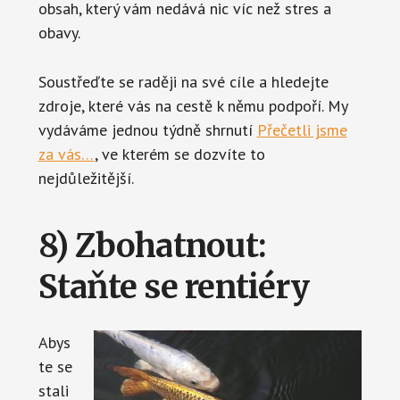
obsah, který vám nedává nic víc než stres a
obavy.
Soustřeďte se raději na své cíle a hledejte
zdroje, které vás na cestě k němu podpoří. My
vydáváme jednou týdně shrnutí
Přečetli jsme
za vás…
, ve kterém se dozvíte to
nejdůležitější.
8) Zbohatnout:
Staňte se rentiéry
Abys
te se
stali