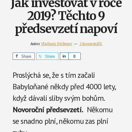
Jak investovat v roce
2019? Těchto 9
předsevzetí napoví
Autor
Vladimír Fichtner
2 komentářů
Share
Share
S
0
h
a
Proslýchá se, že s tím začali
r
Babyloňané někdy před 4000 lety,
e
když dávali sliby svým bohům.
Novoroční předsevzetí.
Někomu
se snadno plní, někomu zas plní