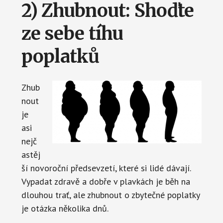
2) Zhubnout: Shoďte
ze sebe tíhu
poplatků
Zhub
nout
je
asi
nejč
astěj
ší novoroční předsevzetí, které si lidé dávají.
Vypadat zdravě a dobře v plavkách je běh na
dlouhou trať, ale zhubnout o zbytečné poplatky
je otázka několika dnů.