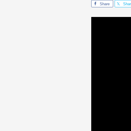
Share
Sha