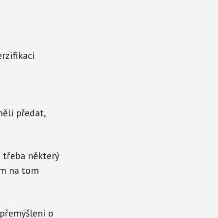
rzifikaci
ěli předat,
 třeba některý
nám na tom
 přemýšlení o