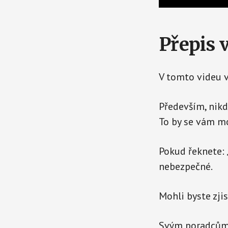
Přepis 
V tomto videu v
Především, nikd
To by se vám m
Pokud řeknete: 
nebezpečné.
Mohli byste zji
Svým poradcům a