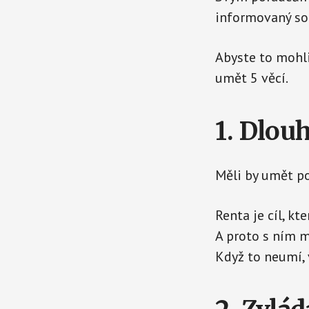
informovaný so
Abyste to mohli
umět 5 věcí.
1. Dlou
Měli by umět p
Renta je cíl, kt
A proto s ním m
Když to neumí,