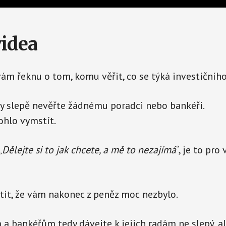
videa
ám řeknu o tom, komu věřit, co se týká investičního
y slepě nevěřte žádnému poradci nebo bankéři.
ohlo vymstít.
„
Dělejte si to jak chcete, a mě to nezajímá
“, je to pro
stit, že vám nakonec z peněz moc nezbylo.
 bankéřům tedy dávejte k jejich radám ne slepý, al