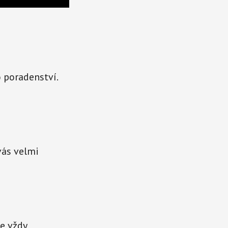
 poradenství.
 vás velmi
e vždy