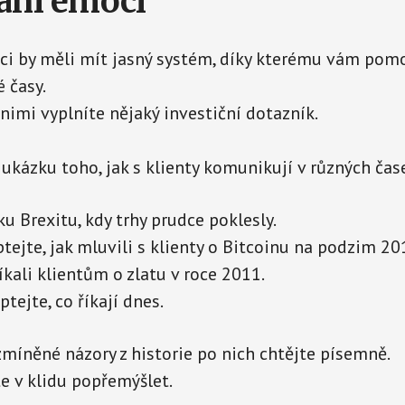
dání emocí
dci by měli mít jasný systém, díky kterému vám pom
 časy.
 nimi vyplníte nějaký investiční dotazník.
 ukázku toho, jak s klienty komunikují v různých čas
u Brexitu, kdy trhy prudce poklesly.
tejte, jak mluvili s klienty o Bitcoinu na podzim 20
íkali klientům o zlatu v roce 2011.
ptejte, co říkají dnes.
zmíněné názory z historie po nich chtějte písemně.
e v klidu popřemýšlet.