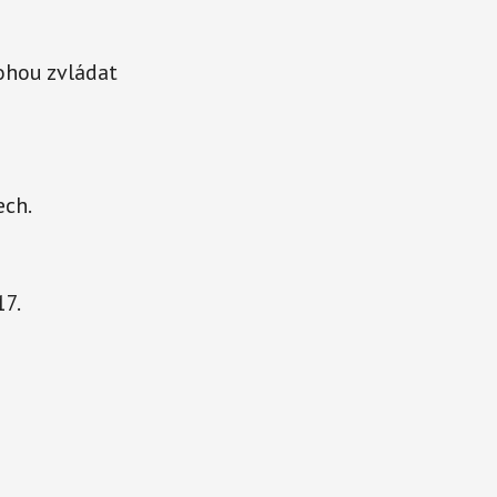
ohou zvládat
ech.
17.