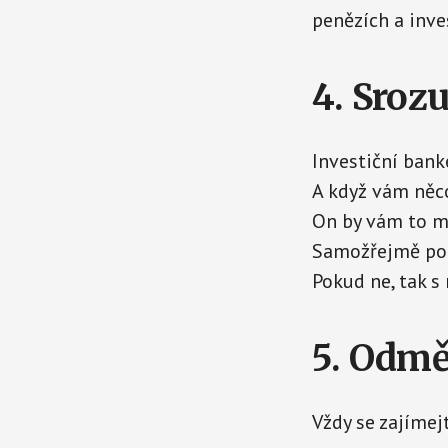
penězích a inve
4. Sroz
Investiční bank
A když vám něco
On by vám to mě
Samožřejmě po
Pokud ne, tak s
5. Odm
Vždy se zajímej