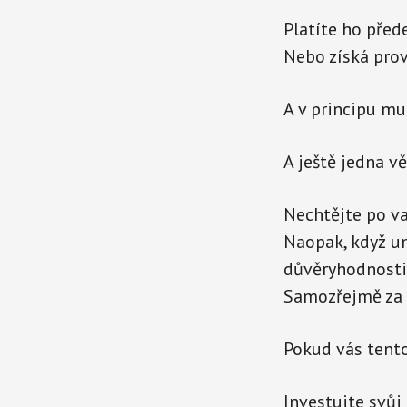
Platíte ho před
Nebo získá prov
A v principu mu
A ještě jedna vě
Nechtějte po va
Naopak, když um
důvěryhodnosti
Samozřejmě za př
Pokud vás tento
Investujte svůj