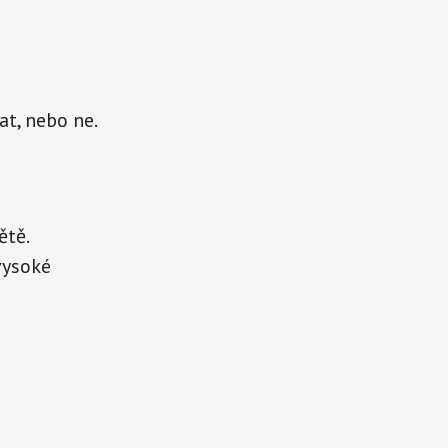
at, nebo ne.
ětě.
vysoké