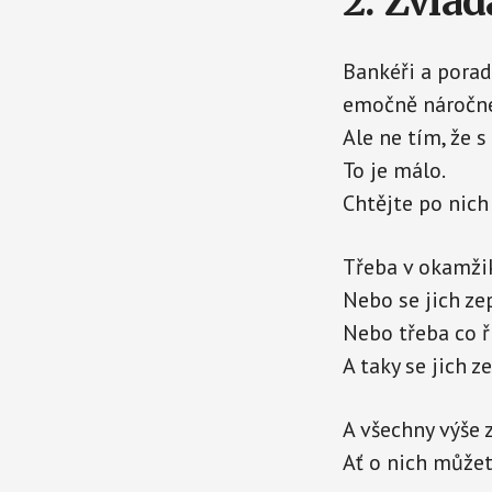
2. Zvlá
Bankéři a pora
emočně náročné
Ale ne tím, že s
To je málo.
Chtějte po nich
Třeba v okamžik
Nebo se jich zep
Nebo třeba co ř
A taky se jich ze
A všechny výše 
Ať o nich můžet