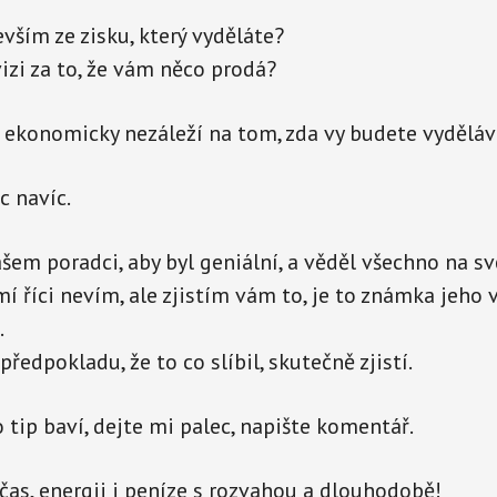
evším ze zisku, který vyděláte?
izi za to, že vám něco prodá?
 ekonomicky nezáleží na tom, zda vy budete vyděláv
c navíc.
šem poradci, aby byl geniální, a věděl všechno na sv
í říci nevím, ale zjistím vám to, je to známka jeho 
.
edpokladu, že to co slíbil, skutečně zjistí.
 tip baví, dejte mi palec, napište komentář.
 čas, energii i peníze s rozvahou a dlouhodobě!