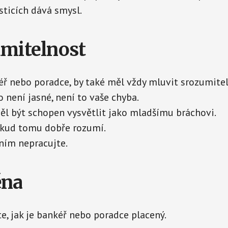
sticích dává smysl.
umitelnost
éř nebo poradce, by také měl vždy mluvit srozumitel
 není jasné, není to vaše chyba.
l být schopen vysvětlit jako mladšímu bráchovi.
kud tomu dobře rozumí.
 ním nepracujte.
ěna
te, jak je bankéř nebo poradce placený.