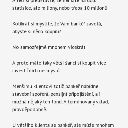
A teď si představte, že nemáte na účtu
statisíce, ale miliony, nebo třeba 10 milionů.
Kolikrát si myslíte, že Vám bankéř zavolá,
abyste si něco koupili?
No samozřejmě mnohem vícekrát.
A proto máte taky větší šanci si koupit více
investičních nesmyslů.
Menšímu klientovi totiž bankéř nabídne
stavební spoření, penzijní připojištění, a i
možná nějaký ten fond. A termínovaný vklad,
pravděpodobně.
U většího klienta se bankéř, ale může mnohem