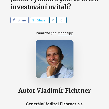
investování uvítali?
Share
Share
S
0
h
a
Video tipy
Zařazeno pod:
r
e
Autor
Vladimír Fichtner
Generální ředitel Fichtner a.s.