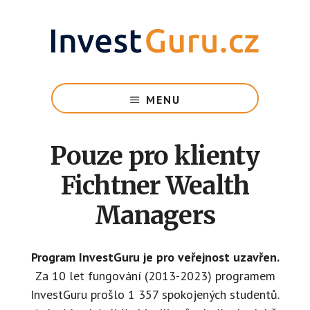
Skip
to
main
content
Vzdělání
pro
MENU
budoucí
rentiérů
na
Pouze pro klienty
cestě
k
Fichtner Wealth
finanční
Managers
svobodě
Program InvestGuru je pro veřejnost uzavřen.
Za 10 let fungování (2013-2023) programem
InvestGuru prošlo 1 357 spokojených studentů.