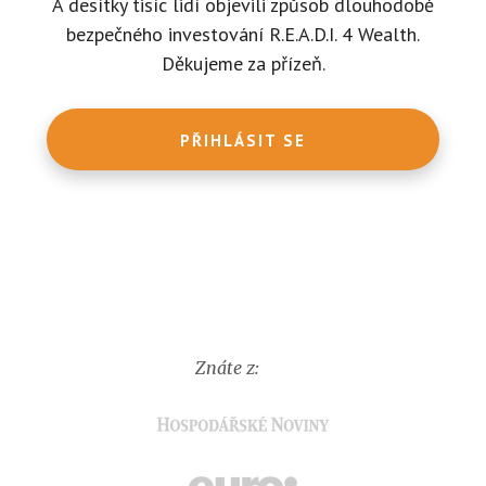
A desítky tisíc lidí objevili způsob dlouhodobě
bezpečného investování R.E.A.D.I. 4 Wealth.
Děkujeme za přízeň.
PŘIHLÁSIT SE
Znáte z: