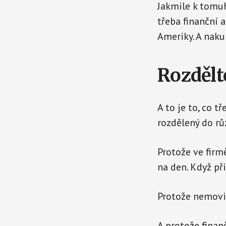
Jakmile k tomuh
třeba finanční 
Ameriky. A naku
Rozdělte
A to je to, co 
rozdělený do rů
Protože ve firm
na den. Když př
Protože nemovit
A protože finan