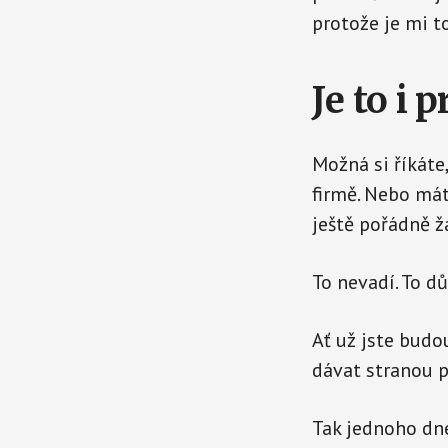
protože je mi to
Je to i p
Možná si říkáte
firmě. Nebo má
ještě pořádně ž
To nevadí. To d
Ať už jste budo
dávat stranou pe
Tak jednoho dne