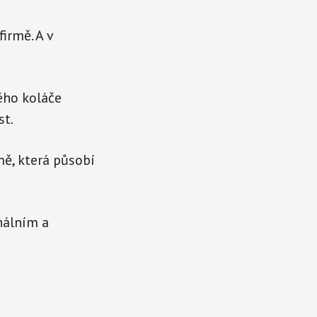
irmě. A v
ého koláče
st.
mě, která působí
nálním a