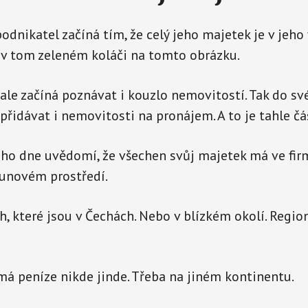
dnikatel začíná tím, že celý jeho majetek je v jeho f
 v tom zeleném koláči na tomto obrázku.
le začíná poznávat i kouzlo nemovitostí. Tak do sv
přidávat i nemovitosti na pronájem. A to je tahle čá
oho dne uvědomí, že všechen svůj majetek má ve fir
runovém prostředí.
, které jsou v Čechách. Nebo v blízkém okolí. Regio
má peníze nikde jinde. Třeba na jiném kontinentu.