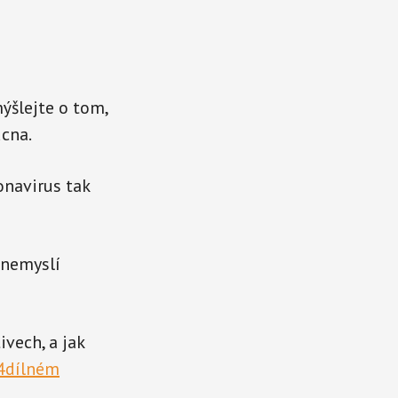
ýšlejte o tom,
ucna.
onavirus tak
 nemyslí
vech, a jak
4dílném