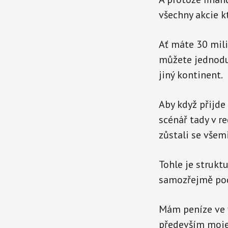
všechny akcie k
Ať máte 30 mili
můžete jednoduš
jiný kontinent.
Aby když přijde
scénář tady v r
zůstali se všem
Tohle je strukt
samozřejmě po
Mám peníze ve f
především moje 