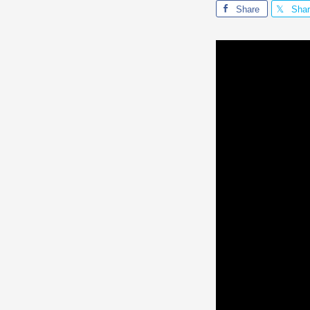
Share
Sha