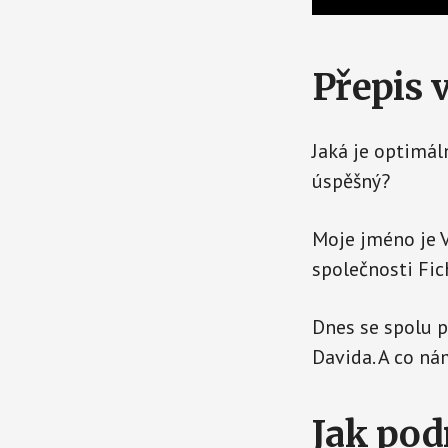
Přepis 
Jaká je optimál
úspěšný?
Moje jméno je 
společnosti Fich
Dnes se spolu p
Davida. A co ná
Jak pod