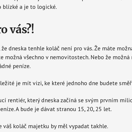
 blízké a je to logické.
ro vás?!
, že dneska tenhle koláč není pro vás. Že máte možn
te možná všechno v nemovitostech. Nebo že možná
ádné peníze.
ůležité je mít vizi, ke které jednoho dne budete směř
ucí rentiér, který dneska začíná se svým prvním mili
níze. A bude je dávat stranou 15, 20, 25 let.
 váš koláč majetku by měl vypadat takhle.