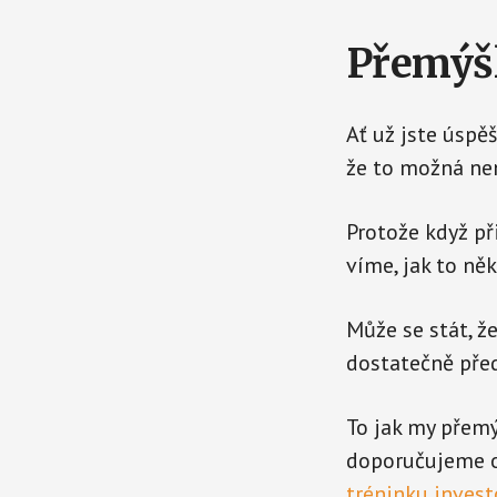
Přemýšl
Ať už jste úspě
že to možná nen
Protože když př
víme, jak to ně
Může se stát, ž
dostatečně před
To jak my přemý
doporučujeme o
tréninku invest