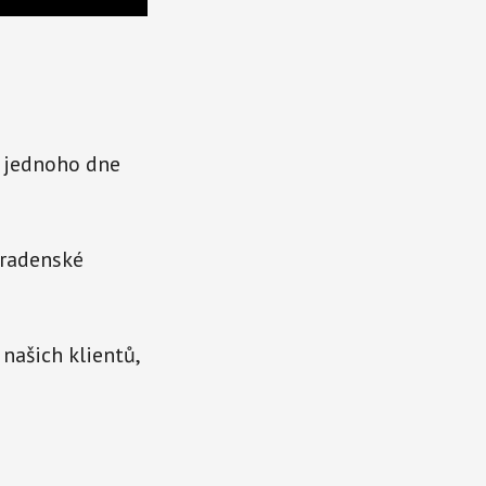
e jednoho dne
oradenské
našich klientů,