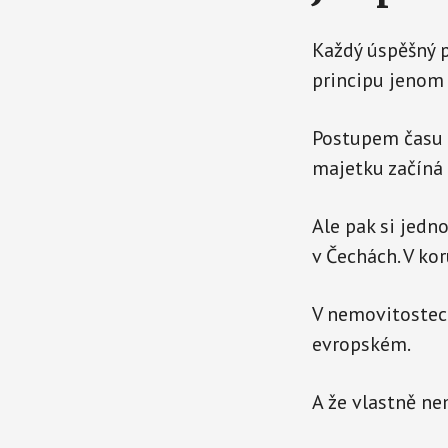
Každý úspěšný po
principu jenom
Postupem času a
majetku začíná 
Ale pak si jedn
v Čechách. V ko
V nemovitostech
evropském.
A že vlastně ne