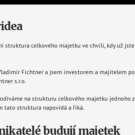
videa
ní struktura celkového majetku ve chvíli, kdy už jst
Vladimír Fichtner a jsem investorem a majitelem p
tner s.r.o.
odíváme na strukturu celkového majetku jednoho z 
m tato struktura napovídá a říká.
nikatelé budují majetek