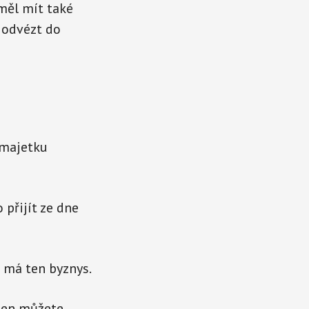
měl mít také
 odvézt do
 majetku
přijít ze dne
ž má ten byznys.
 den můžete