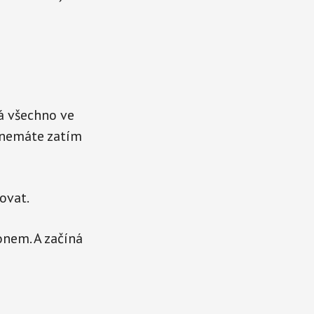
á všechno ve
 nemáte zatím
ovat.
onem. A začíná