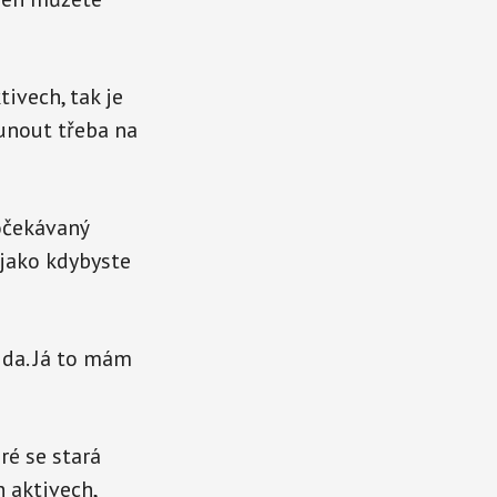
ivech, tak je
unout třeba na
eočekávaný
 jako kdybyste
ida. Já to mám
ré se stará
 aktivech,