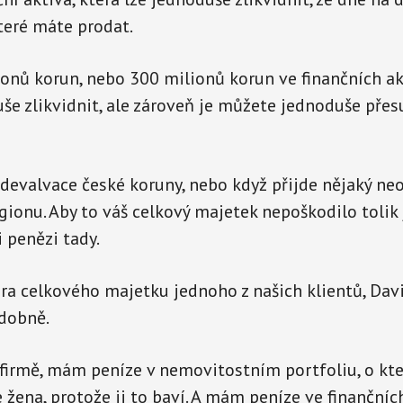
teré máte prodat.
onů korun, nebo 300 milionů korun ve finančních akt
e zlikvidnit, ale zároveň je můžete jednoduše přes
 devalvace české koruny, nebo když přijde nějaký n
egionu. Aby to váš celkový majetek nepoškodilo tolik
i penězi tady.
ura celkového majetku jednoho z našich klientů, Dav
dobně.
irmě, mám peníze v nemovitostním portfoliu, o kte
žena, protože ji to baví. A mám peníze ve finančních