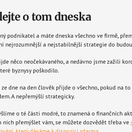
ejte o tom dneska
šný podnikatel a máte dneska všechno ve firmě, přem
í nejrozumnější a nejstabilnější strategie do budo
ijde něco neočekávaného, a nedávno jsme zažili kor
které byznysy poškodilo.
e ze dne na den člověk přijde o všechno, pokud na to
em. A nepřemýšlí strategicky.
šlíme o té části modré, to znamená o finančních akti
 nich přemýšlet vám, se můžete dozvědět třeba ve
ování, který dáváme k dispozici zdarma
.