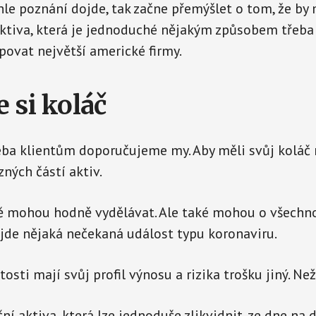
le poznání dojde, tak začne přemýšlet o tom, že by 
aktiva, která je jednoduché nějakým způsobem třeba
povat největší americké firmy.
 si koláč
třeba klientům doporučujeme my. Aby měli svůj koláč
zných částí aktiv.
ě mohou hodně vydělávat. Ale také mohou o všechno 
ijde nějaká nečekaná událost typu koronaviru.
osti mají svůj profil výnosu a rizika trošku jiný. Ne
ční aktiva, která lze jednoduše zlikvidnit, ze dne na