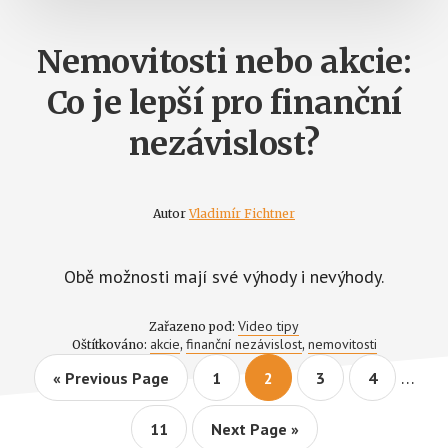
Nemovitosti nebo akcie:
Co je lepší pro finanční
nezávislost?
Autor
Vladimír Fichtner
Obě možnosti mají své výhody i nevýhody.
Video tipy
Zařazeno pod:
akcie
finanční nezávislost
nemovitosti
Oštítkováno:
,
,
Interi
…
Go
Page
Page
Page
Page
«
Previous Page
1
2
3
4
pages
to
omitt
Page
Go
11
Next Page »
to