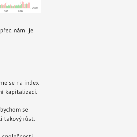
 před námi je
áme se na index
í kapitalizací.
dybychom se
i takový růst.
é společnosti.