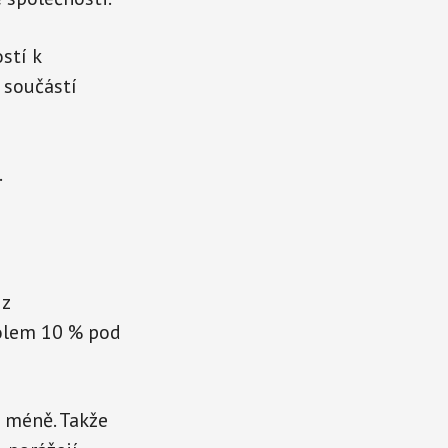
stí k
e součástí
.
 z
kolem 10 % pod
i méně. Takže