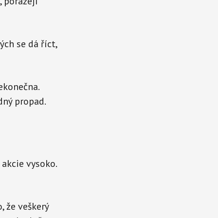
, porážejí
ých se dá říct,
ekonečna.
dný propad.
u akcie vysoko.
 že veškerý