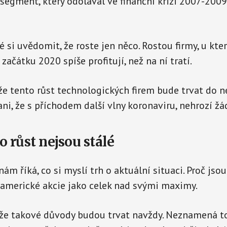
 segment, který odolával ve finanční krizi 2007-2009
é si uvědomit, že roste jen něco. Rostou firmy, u kter
 začátku 2020 spíše profitují, než na ní tratí.
e tento růst technologických firem bude trvat do n
i, že s příchodem další vlny koronaviru, nehrozí žá
 růst nejsou stálé
nám říká, co si myslí trh o aktuální situaci. Proč jso
 americké akcie jako celek nad svými maximy.
že takové důvody budou trvat navždy. Neznamená to,