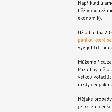
Například u ame
běžnému režimu
ekonomik).
Už od ledna 20
panika, která s
vyvíjet trh, bud
Můžeme říct, že 
Pokud by mělo 
velkou volatilit
nikdy neopakuje
Nějaké propady 
je to jen menší