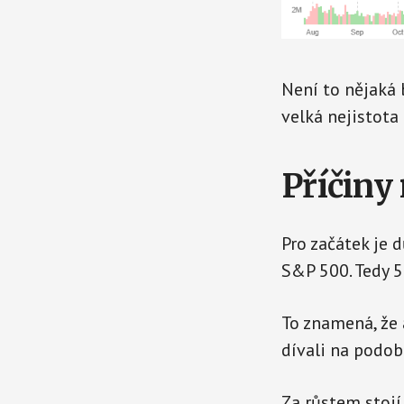
Není to nějaká 
velká nejistota
Příčiny 
Pro začátek je 
S&P 500. Tedy 5
To znamená, že 
dívali na podob
Za růstem stojí