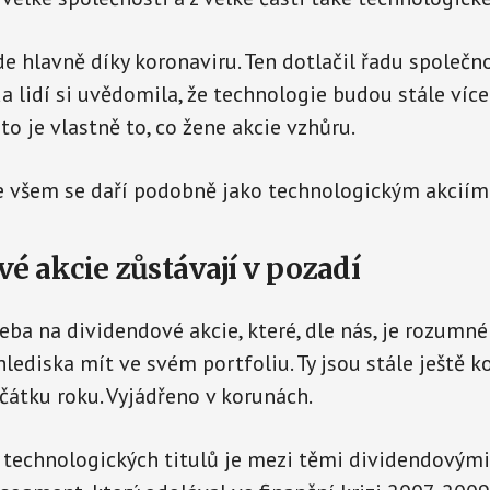
e hlavně díky koronaviru. Ten dotlačil řadu společno
da lidí si uvědomila, že technologie budou stále víc
 to je vlastně to, co žene akcie vzhůru.
e všem se daří podobně jako technologickým akciím
é akcie zůstávají v pozadí
eba na dividendové akcie, které, dle nás, je rozumné
ediska mít ve svém portfoliu. Ty jsou stále ještě 
átku roku. Vyjádřeno v korunách.
 technologických titulů je mezi těmi dividendovým