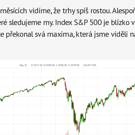
a
měsících vidíme, že trhy spíš rostou. Alespo
r
eré sledujeme my. Index S&P 500 je blízko v
e
e překonal svá maxima, která jsme viděli n