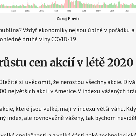
Zdroj Finviz
bublina? Vždyť ekonomiky nejsou úplně v pořádku a
 ohledně druhé vlny COVID-19.
růstu cen akcií v létě 2020
důležité si uvědomit, že nerostou všechny akcie. Dív
00 největších akcií v Americe. V indexu vážených tržn
akcie, které jsou velké, mají v indexu větší váhu. K
ný index, ale rovnovážně vážený, tak bychom neviděl
 velké společnosti a z velké části také technologick