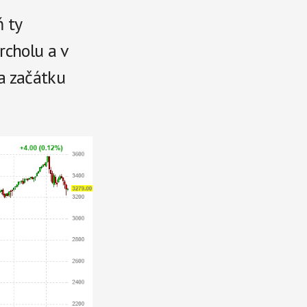
ň ty
rcholu a v
a začátku