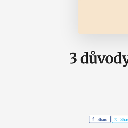
3 důvody
Share
Sha