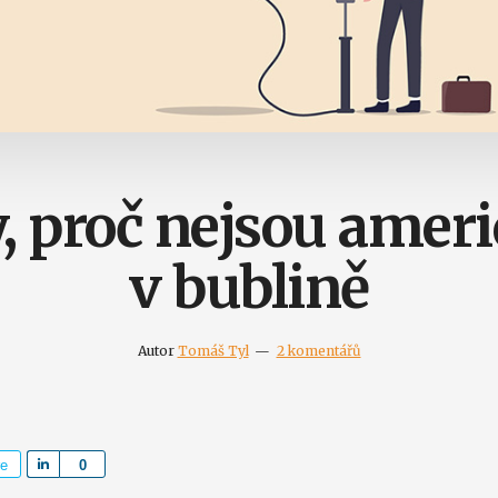
, proč nejsou ameri
v bublině
Autor
Tomáš Tyl
2 komentářů
re
S
0
h