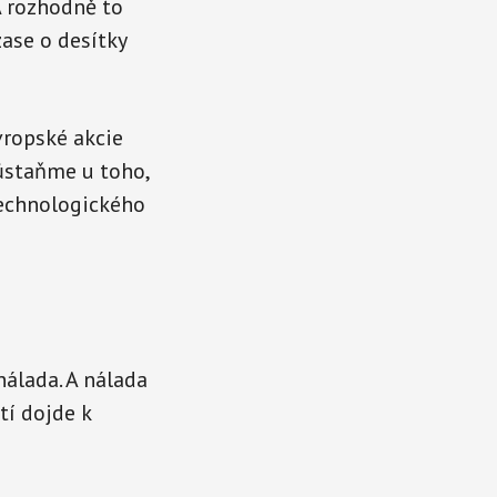
 A rozhodně to
ase o desítky
vropské akcie
zůstaňme u toho,
technologického
nálada. A nálada
tí dojde k