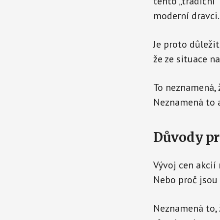
tento „tradiční“
moderní dravci.
Je proto důležit
že ze situace na
To neznamená, ž
Neznamená to an
Důvody pro
Vývoj cen akcií 
Nebo proč jsou
Neznamená to, 