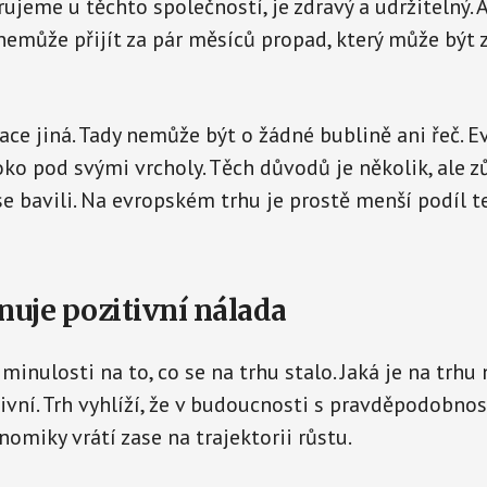
rujeme u těchto společností, je zdravý a udržitelný.
emůže přijít za pár měsíců propad, který může být z
uace jiná. Tady nemůže být o žádné bublině ani řeč. E
oko pod svými vrcholy. Těch důvodů je několik, ale 
e bavili. Na evropském trhu je prostě menší podíl 
nuje pozitivní nálada
minulosti na to, co se na trhu stalo. Jaká je na trhu 
tivní. Trh vyhlíží, že v budoucnosti s pravděpodobnos
nomiky vrátí zase na trajektorii růstu.