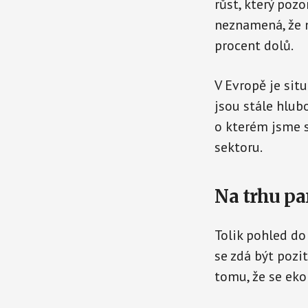
růst, který pozo
neznamená, že n
procent dolů.
V Evropě je sit
jsou stále hlub
o kterém jsme s
sektoru.
Na trhu pa
Tolik pohled do 
se zdá být pozi
tomu, že se eko