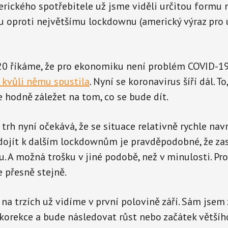
rického spotřebitele už jsme viděli určitou formu 
 oproti největšímu lockdownu (americký výraz pro
20 říkáme, že pro ekonomiku není problém COVID-19
e kvůli němu spustila
. Nyní se koronavirus šíří dál. To
e hodně záležet na tom, co se bude dít.
trh nyní očekává, že se situace relativně rychle navrá
dojít k dalším lockdownům je pravděpodobné, že za
u. A možná trošku v jiné podobě, než v minulosti. Pr
 přesně stejně.
na trzích už vidíme v první polovině září. Sám jsem z
 korekce a bude následovat růst nebo začátek většíh