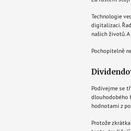
Technologie ved
digitalizaci. Řa
našich životů. A
Pochopitelně n
Dividendov
Podívejme se tř
dlouhodobého hl
hodnotami z poč
Protože zkrátka