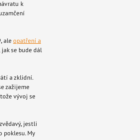
návratu k
 uzamčení
, ale
opatření a
, jak se bude dál
tí a zklidní.
se zažijeme
otože vývoj se
vědavý, jestli
o poklesu. My