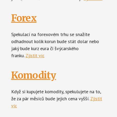
Forex
Spekulací na forexovém trhu se snažíte
odhadnout kolik korun bude stát dolar nebo
jaký bude kurz eura či švýcarského
franku.
Zjistit víc
Komodity
Když si kupujete komodity, spekulujete na to,
že za pár měsíců bude jejich cena vyšší.
Zjistit
víc