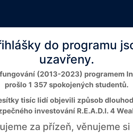
řihlášky do programu js
uzavřeny.
t fungování (2013-2023) programem I
prošlo 1 357 spokojených studentů.
sítky tisíc lidí objevili způsob dlouh
zpečného investování R.E.A.D.I. 4 Weal
ujeme za přízeň, věnujeme si 