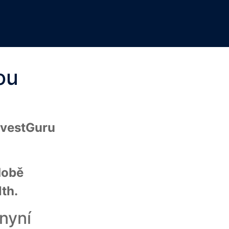
ou
nvestGuru
odobě
th.
nyní