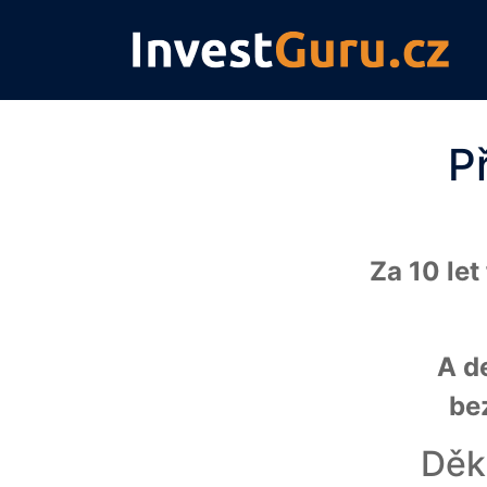
P
Za 10 le
A de
be
Děk